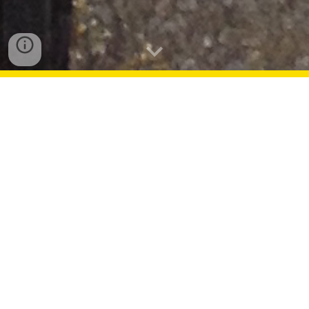
NeoKlass®
Proanálsis S.A. es una organización que nace en 
San Ramón -  Costa Rica, elaboramos productos 
para el cuidado y limpieza de vehículos bajo la 
marca comercial NeoKlass®. Contamos con un 
producto formulado específicamente para cada 